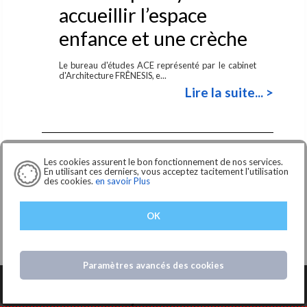
accueillir l’espace
enfance et une crèche
Le bureau d'études ACE représenté par le cabinet
d'Architecture FRÊNESIS, e...
Lire la suite... >
LOUROUX-
Les cookies assurent le bon fonctionnement de nos services.
En utilisant ces derniers, vous acceptez tacitement l'utilisation
BECONNAIS (49)
des cookies.
en savoir Plus
Travaux de rénovation
OK
énergétique et
extension de l'école
Paramètres avancés des cookies
élémentaire René
Goscinny