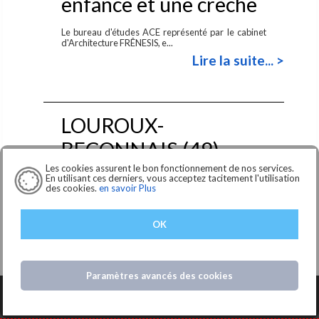
enfance et une crèche
Le bureau d'études ACE représenté par le cabinet
d'Architecture FRÊNESIS, e...
Lire la suite... >
LOUROUX-
BECONNAIS (49)
Travaux de rénovation
Les cookies assurent le bon fonctionnement de nos services.
En utilisant ces derniers, vous acceptez tacitement l'utilisation
des cookies.
en savoir Plus
énergétique et
extension de l'école
OK
élémentaire René
Goscinny
Paramètres avancés des cookies
Le bureau d'études ACE représenté par le cabinet
d'Architecture FARDIN, est titul...