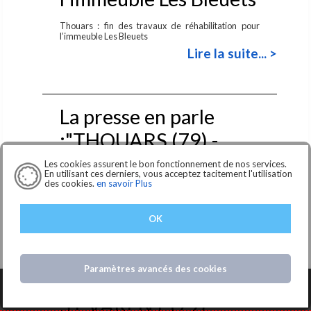
Thouars : fin des travaux de réhabilitation pour
l’immeuble Les Bleuets
Lire la suite... >
La presse en parle
:"THOUARS (79) -
Agrandissement du
Les cookies assurent le bon fonctionnement de nos services.
En utilisant ces derniers, vous acceptez tacitement l'utilisation
Pôle Santé"
des cookies.
en savoir Plus
Thouars : le pôle santé voit la vie en plus grand pour
OK
être plus attrayant
Lire la suite... >
Paramètres avancés des cookies
ST VARENT (79) –