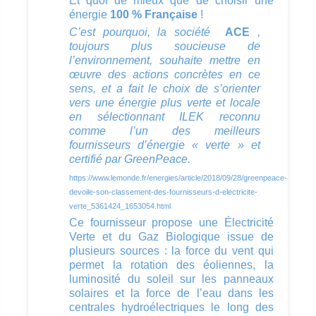
Et quoi de mieux que de choisir une
énergie
100 % Française
!
C’est pourquoi, la société
ACE
,
toujours plus soucieuse de
l’environnement, souhaite mettre en
œuvre des actions concrètes en ce
sens, et a fait le choix de s’orienter
vers une énergie plus verte et locale
en sélectionnant ILEK reconnu
comme l’un des meilleurs
fournisseurs d’énergie « verte » et
certifié par GreenPeace.
https://www.lemonde.fr/energies/article/2018/09/28/greenpeace-
devoile-son-classement-des-fournisseurs-d-electricite-
verte_5361424_1653054.html
Ce fournisseur propose une Électricité
Verte et du Gaz Biologique issue de
plusieurs sources : la force du vent qui
permet la rotation des éoliennes, la
luminosité du soleil sur les panneaux
solaires et la force de l’eau dans les
centrales hydroélectriques le long des