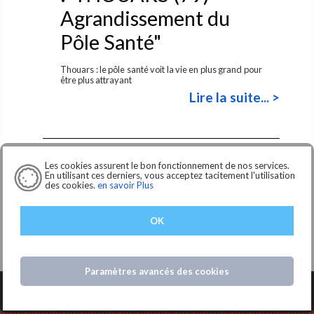
Agrandissement du
Pôle Santé"
Thouars : le pôle santé voit la vie en plus grand pour
être plus attrayant
Lire la suite... >
ST VARENT (79) –
Les cookies assurent le bon fonctionnement de nos services.
En utilisant ces derniers, vous acceptez tacitement l'utilisation
Restructuration et
des cookies.
en savoir Plus
extension de l’EHPAD «
OK
le grand chêne »
Le bureau d'études ACE représenté par le cabinet
d'Architecture TRIADE, est titul...
Paramètres avancés des cookies
Lire la suite... >