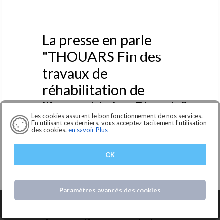
La presse en parle
"THOUARS Fin des
travaux de
réhabilitation de
l'immeuble Les Bleuets"
Les cookies assurent le bon fonctionnement de nos services.
En utilisant ces derniers, vous acceptez tacitement l'utilisation
Thouars : fin des travaux de réhabilitation pour
des cookies.
en savoir Plus
l’immeuble Les Bleuets
Lire la suite... >
OK
La presse en parle
Paramètres avancés des cookies
:"THOUARS (79) -