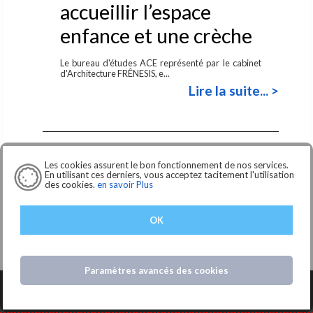
accueillir l’espace
enfance et une crèche
Le bureau d'études ACE représenté par le cabinet
d'Architecture FRÊNESIS, e...
Lire la suite... >
LOUROUX-
Les cookies assurent le bon fonctionnement de nos services.
BECONNAIS (49)
En utilisant ces derniers, vous acceptez tacitement l'utilisation
des cookies.
en savoir Plus
Travaux de rénovation
énergétique et
OK
extension de l'école
élémentaire René
Paramètres avancés des cookies
Goscinny