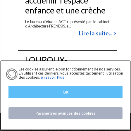
accueillir l’espace
enfance et une crèche
Le bureau d'études ACE représenté par le cabinet
d'Architecture FRÊNESIS, e...
Lire la suite... >
LOUROUX-
BECONNAIS (49)
Les cookies assurent le bon fonctionnement de nos services.
En utilisant ces derniers, vous acceptez tacitement l'utilisation
des cookies.
en savoir Plus
Travaux de rénovation
énergétique et
OK
extension de l'école
élémentaire René
Paramètres avancés des cookies
Goscinny
Le bureau d'études ACE représenté par le cabinet