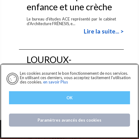
enfance et une crèche
Le bureau d'études ACE représenté par le cabinet
d'Architecture FRÊNESIS, e...
Lire la suite... >
LOUROUX-
BECONNAIS (49)
Les cookies assurent le bon fonctionnement de nos services.
En utilisant ces derniers, vous acceptez tacitement l'utilisation
Travaux de rénovation
des cookies.
en savoir Plus
énergétique et
OK
extension de l'école
élémentaire René
Paramètres avancés des cookies
Goscinny
Le bureau d'études ACE représenté par le cabinet