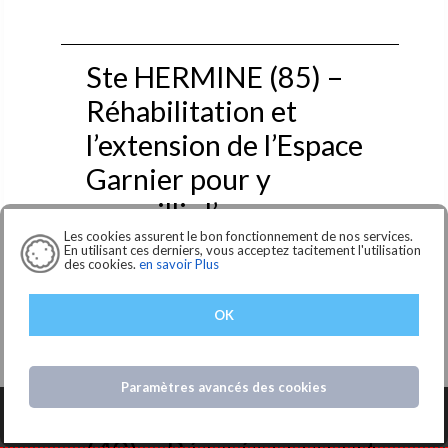
Ste HERMINE (85) –
Réhabilitation et
l’extension de l’Espace
Garnier pour y
accueillir l’espace
Les cookies assurent le bon fonctionnement de nos services.
enfance et une crèche
En utilisant ces derniers, vous acceptez tacitement l'utilisation
des cookies.
en savoir Plus
Le bureau d'études ACE représenté par le cabinet
d'Architecture FRÊNESIS, e...
OK
Lire la suite... >
Paramètres avancés des cookies
BECON LES GRANITS