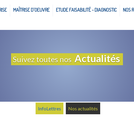
RISE
MAÎTRISE D'OEUVRE
ETUDE FAISABILITÉ - DIAGNOSTIC
NOS 
Actualités
Suivez toutes nos
InfoLettres
Nos actualités
InfoLettre N°3 - Juillet 2020
InfoLettre N°2 - Janvier 2020