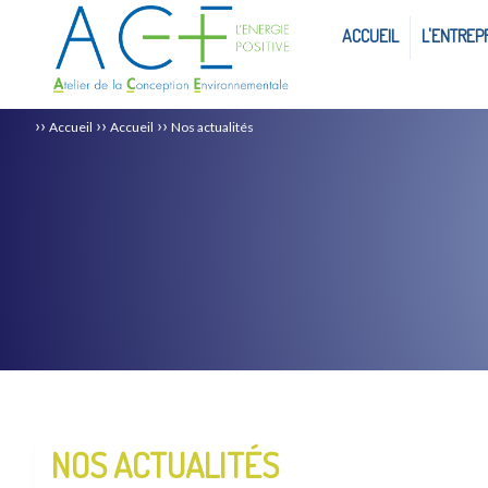
ACCUEIL
L'ENTREP
››
››
››
Accueil
Accueil
Nos actualités
NOS ACTUALITÉS