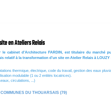
InfoLettre N°1 - Aout 2019
ite en Ateliers Relais
le cabinet d'Architecture FARDIN, est titulaire du marché pu
latif à la transformation d’un site en Atelier Relais à LOUZY 
tions thermique, électrique, code du travail, gestion des eaux pluviale
lisation modulable (1 ou 2 entités locatrices).
aux, circulations, ...)
 COMMUNES
DU THOUARSAIS (79)