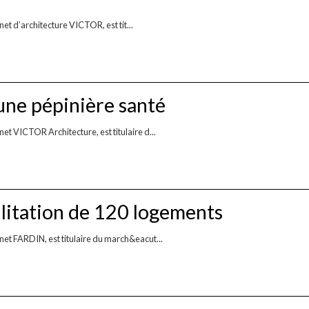
et d’architecture VICTOR, est tit...
une pépinière santé
et VICTOR Architecture, est titulaire d...
litation de 120 logements
net FARDIN, est titulaire du march&eacut...