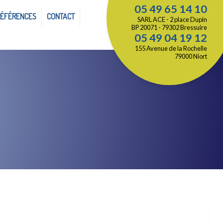
05 49 65 14 10
RÉFÉRENCES
CONTACT
SARL ACE - 2 place Dupin
BP 20071 - 79302 Bressuire
05 49 04 19 12
155 Avenue de la Rochelle
79000 Niort