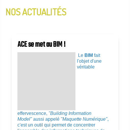
NOS ACTUALITÉS
InfoLettre N°2 - Janvier 2020
InfoLettre N°1 - Aout 2019
ACE se met au BIM !
Le
BIM
fait
l'objet d'une
véritable
effervescence,
"Building Information
Model"
aussi appelé
"Maquette Numérique"
,
c'est un outil qui permet de concentrer