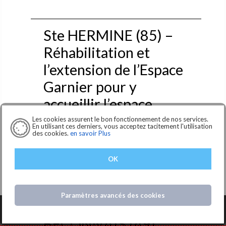
Ste HERMINE (85) –
Réhabilitation et
l’extension de l’Espace
Garnier pour y
accueillir l’espace
enfance et une crèche
Les cookies assurent le bon fonctionnement de nos services.
En utilisant ces derniers, vous acceptez tacitement l'utilisation
des cookies.
en savoir Plus
Le bureau d'études ACE représenté par le cabinet
d'Architecture FRÊNESIS, e...
OK
Lire la suite... >
Paramètres avancés des cookies
LOUROUX-
BECONNAIS (49)