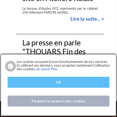
Le bureau d'études ACE représenté par le cabinet
d'Architecture FARDIN, est titul...
Lire la suite... >
La presse en parle
"THOUARS Fin des
travaux de
Les cookies assurent le bon fonctionnement de nos services.
En utilisant ces derniers, vous acceptez tacitement l'utilisation
réhabilitation de
des cookies.
en savoir Plus
l'immeuble Les Bleuets"
OK
Thouars : fin des travaux de réhabilitation pour
l’immeuble Les Bleuets
Lire la suite... >
Paramètres avancés des cookies