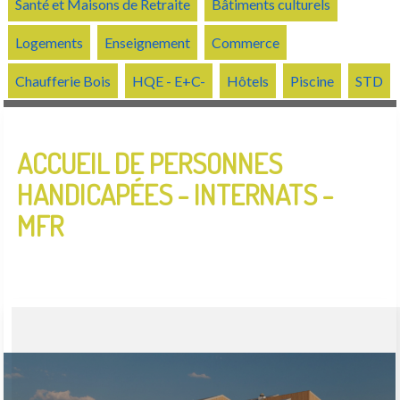
Santé et Maisons de Retraite
Bâtiments culturels
Logements
Enseignement
Commerce
Cabinets Médicaux
Maison de retraite
Chaufferie Bois
HQE - E+C-
Hôtels
Piscine
STD
Petits commerces
Accueil de personnes
Grande distribution
handicapées - Internats - MFR
ACCUEIL DE PERSONNES
HANDICAPÉES - INTERNATS -
MFR