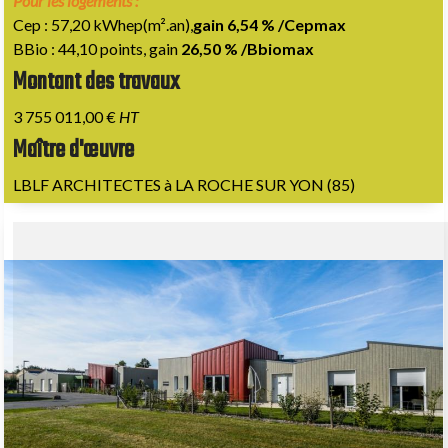
Pour les logements :
Cep : 57,20 kWhep(m².an),
gain 6,54 % /Cepmax
BBio : 44,10 points, gain
26,50 % /Bbiomax
Montant des travaux
3 755 011,00 €
HT
Maître d'œuvre
LBLF ARCHITECTES à LA ROCHE SUR YON (85)