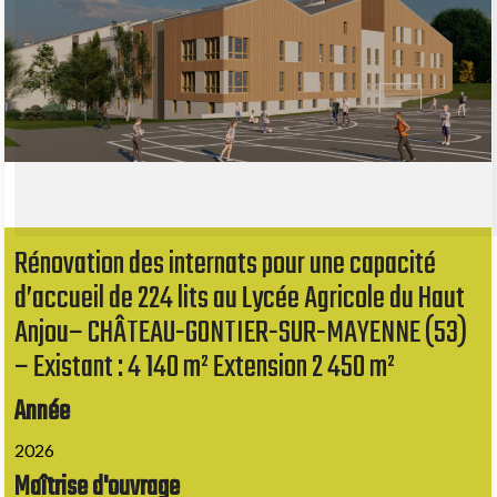
Rénovation des internats pour une capacité
d’accueil de 224 lits au Lycée Agricole du Haut
Anjou– CHÂTEAU-GONTIER-SUR-MAYENNE (53)
– Existant : 4 140 m² Extension 2 450 m²
Année
2026
Maîtrise d'ouvrage