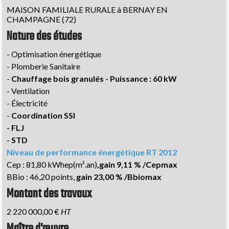
MAISON FAMILIALE RURALE à BERNAY EN
CHAMPAGNE (72)
Nature des études
- Optimisation énergétique
- Plomberie Sanitaire
-
Chauffage bois granulés - Puissance : 60 kW
- Ventilation
- Électricité
-
Coordination SSI
- FLJ
- STD
Niveau de performance énergétique RT 2012
Cep : 81,80 kWhep(m².an)
,gain 9,11 % /Cepmax
BBio : 46,20 points,
gain 23,00 % /Bbiomax
Montant des travaux
2 220 000,00 €
HT
Maître d'œuvre