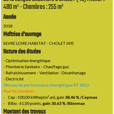
480 m² - Chambres : 255 m²
Année
2018
Maîtrise d'ouvrage
SEVRE LOIRE HABITAT - CHOLET (49)
Nature des études
- Optimisation énergétique
- Plomberie Sanitaire – Chauffage gaz
- Rafraîchissement – Ventilation - Désenfumage
- Électricité
Niveau de performance énergétique RT 2012
Pour les chambres :
-
Cep : 100,00 kWhep(m².an), gain
38,46 % /Cepmax
-
BBio : 61,00 points,
gain 30,63 % /Bbiomax
Montant des travaux