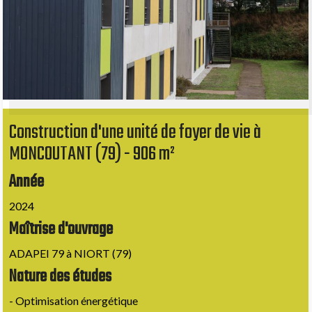
Construction d'une unité de foyer de vie à
MONCOUTANT (79) - 906 m²
Année
2024
Maîtrise d'ouvrage
ADAPEI 79 à NIORT (79)
Nature des études
- Optimisation énergétique