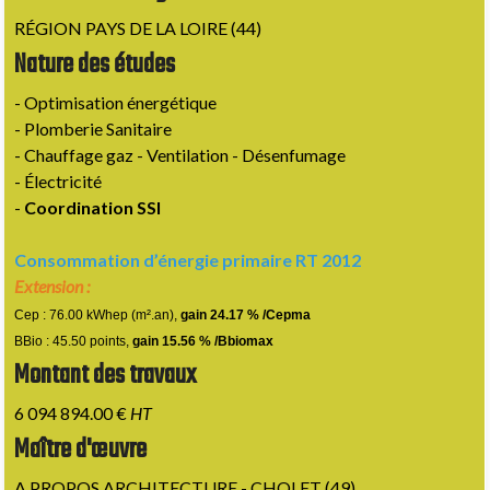
RÉGION PAYS DE LA LOIRE (44)
Nature des études
- Optimisation énergétique
- Plomberie Sanitaire
- Chauffage gaz - Ventilation - Désenfumage
- Électricité
-
Coordination SSI
Consommation d’énergie primaire RT 2012
Extension :
Cep : 76.00 kWhep (m².an),
gain 24.17 % /Cepma
BBio : 45.50 points,
gain 15.56 % /Bbiomax
Montant des travaux
6 094 894.00 €
HT
Maître d'œuvre
A PROPOS ARCHITECTURE - CHOLET (49)