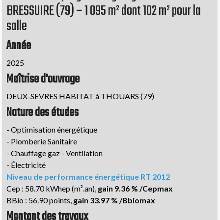
BRESSUIRE (79) – 1 095 m² dont 102 m² pour la
salle
Année
2025
Maîtrise d'ouvrage
DEUX-SEVRES HABITAT à THOUARS (79)
Nature des études
- Optimisation énergétique
- Plomberie Sanitaire
- Chauffage gaz - Ventilation
- Électricité
Niveau de performance énergétique RT 2012
Cep : 58.70 kWhep (m².an),
gain 9.36 % /Cepmax
BBio : 56.90 points,
gain 33.97 % /Bbiomax
Montant des travaux