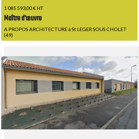
1 085 593,00 €
HT
Maître d'œuvre
A PROPOS ARCHITECTURE à St LEGER SOUS CHOLET
(49)