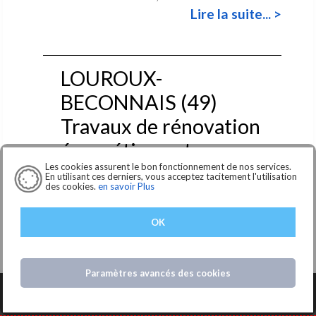
Lire la suite... >
LOUROUX-
BECONNAIS (49)
Travaux de rénovation
énergétique et
Les cookies assurent le bon fonctionnement de nos services.
extension de l'école
En utilisant ces derniers, vous acceptez tacitement l'utilisation
des cookies.
en savoir Plus
élémentaire René
Goscinny
OK
Le bureau d'études ACE représenté par le cabinet
d'Architecture FARDIN, est titul...
Paramètres avancés des cookies
Lire la suite... >